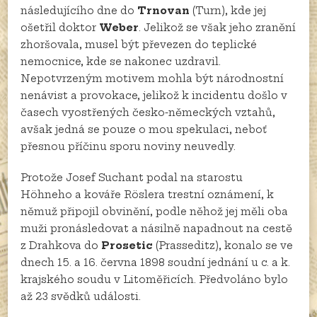
následujícího dne do
Trnovan
(Turn), kde jej
ošetřil doktor
Weber
. Jelikož se však jeho zranění
zhoršovala, musel být převezen do teplické
nemocnice, kde se nakonec uzdravil.
Nepotvrzeným motivem mohla být národnostní
nenávist a provokace, jelikož k incidentu došlo v
časech vyostřených česko-německých vztahů,
avšak jedná se pouze o mou spekulaci, neboť
přesnou příčinu sporu noviny neuvedly.
Protože Josef Suchant podal na starostu
Höhneho a kováře Röslera trestní oznámení, k
němuž připojil obvinění, podle něhož jej měli oba
muži pronásledovat a násilně napadnout na cestě
z Drahkova do
Prosetic
(Prasseditz), konalo se ve
dnech 15. a 16. června 1898 soudní jednání u c. a k.
krajského soudu v Litoměřicích. Předvoláno bylo
až 23 svědků události.