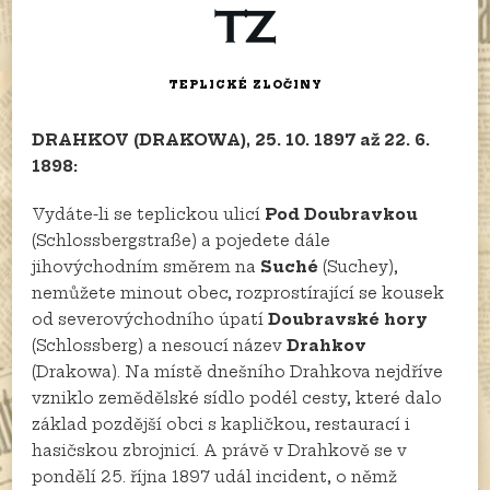
TEPLICKÉ ZLOČINY
DRAHKOV (DRAKOWA), 25. 10. 1897 až 22. 6.
1898:
Vydáte-li se teplickou ulicí
Pod Doubravkou
(Schlossbergstraße) a pojedete dále
jihovýchodním směrem na
Suché
(Suchey),
nemůžete minout obec, rozprostírající se kousek
od severovýchodního úpatí
Doubravské hory
(Schlossberg) a nesoucí název
Drahkov
(Drakowa). Na místě dnešního Drahkova nejdříve
vzniklo zemědělské sídlo podél cesty, které dalo
základ pozdější obci s kapličkou, restaurací i
hasičskou zbrojnicí. A právě v Drahkově se v
pondělí 25. října 1897 udál incident, o němž