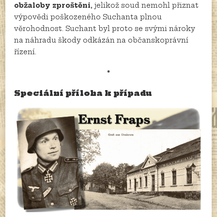
obžaloby zproštěni
, jelikož soud nemohl přiznat
výpovědi poškozeného Suchanta plnou
věrohodnost. Suchant byl proto se svými nároky
na náhradu škody odkázán na občanskoprávní
řízení.
*
Speciální příloha
k případu