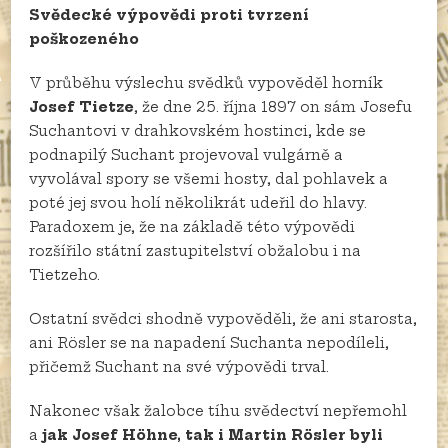
Svědecké výpovědi proti tvrzení
poškozeného
V průběhu výslechu svědků vypověděl horník
Josef Tietze
, že dne 25. října 1897 on sám Josefu
Suchantovi v drahkovském hostinci, kde se
podnapilý Suchant projevoval vulgárně a
vyvolával spory se všemi hosty, dal pohlavek a
poté jej svou holí několikrát udeřil do hlavy.
Paradoxem je, že na základě této výpovědi
rozšířilo státní zastupitelství obžalobu i na
Tietzeho.
Ostatní svědci shodně vypověděli, že ani starosta,
ani Rösler se na napadení Suchanta nepodíleli,
přičemž Suchant na své výpovědi trval.
Nakonec však žalobce tíhu svědectví nepřemohl
a
jak Josef Höhne, tak i Martin Rösler byli