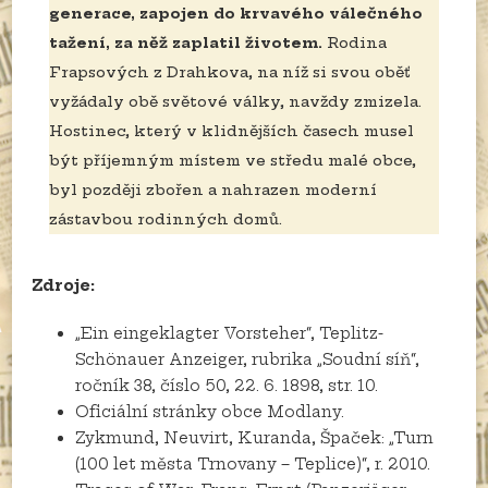
generace, zapojen do krvavého válečného
tažení, za něž zaplatil životem.
Rodina
Frapsových z Drahkova, na níž si svou oběť
vyžádaly obě světové války, navždy zmizela.
Hostinec, který v klidnějších časech musel
být příjemným místem ve středu malé obce,
byl později zbořen a nahrazen moderní
zástavbou rodinných domů.
Zdroje:
„Ein eingeklagter Vorsteher“, Teplitz-
Schönauer Anzeiger, rubrika „Soudní síň“,
ročník 38, číslo 50, 22. 6. 1898, str. 10.
Oficiální stránky obce Modlany.
Zykmund, Neuvirt, Kuranda, Špaček: „Turn
(100 let města Trnovany – Teplice)“, r. 2010.