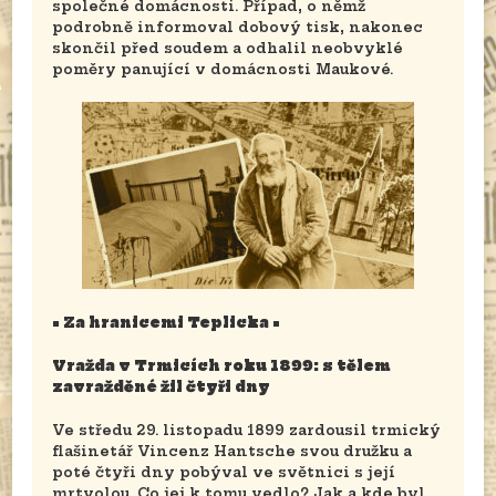
společné domácnosti. Případ, o němž
podrobně informoval dobový tisk, nakonec
skončil před soudem a odhalil neobvyklé
poměry panující v domácnosti Maukové.
• Za hranicemi Teplicka •
Vražda v Trmicích roku 1899: s tělem
zavražděné žil čtyři dny
Ve středu 29. listopadu 1899 zardousil trmický
flašinetář Vincenz Hantsche svou družku a
poté čtyři dny pobýval ve světnici s její
mrtvolou. Co jej k tomu vedlo? Jak a kde byl