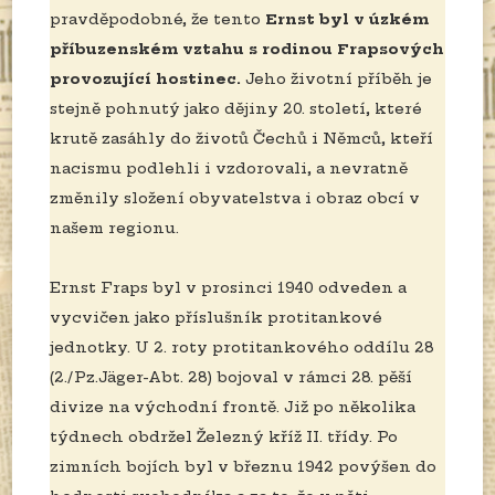
pravděpodobné, že tento
Ernst byl v úzkém
příbuzenském vztahu s rodinou Frapsových
provozující hostinec.
Jeho životní příběh je
stejně pohnutý jako dějiny 20. století, které
krutě zasáhly do životů Čechů i Němců, kteří
nacismu podlehli i vzdorovali, a nevratně
změnily složení obyvatelstva i obraz obcí v
našem regionu.
Ernst Fraps byl v prosinci 1940 odveden a
vycvičen jako příslušník protitankové
jednotky. U 2. roty protitankového oddílu 28
(2./Pz.Jäger-Abt. 28) bojoval v rámci 28. pěší
divize na východní frontě. Již po několika
týdnech obdržel Železný kříž II. třídy. Po
zimních bojích byl v březnu 1942 povýšen do