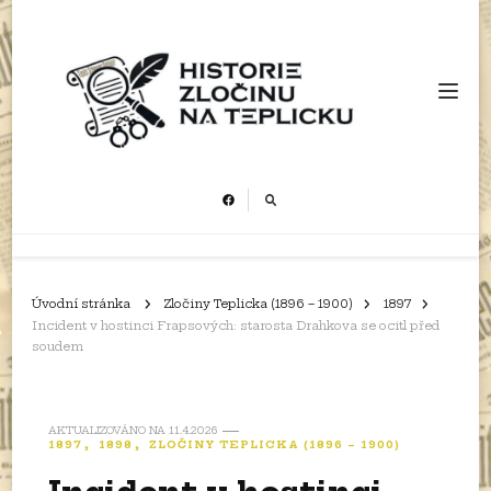
Historie zločinu na Teplicku
Úvodní stránka
Zločiny Teplicka (1896 – 1900)
1897
Incident v hostinci Frapsových: starosta Drahkova se ocitl před
soudem
AKTUALIZOVÁNO NA
11.4.2026
1897
1898
ZLOČINY TEPLICKA (1896 – 1900)