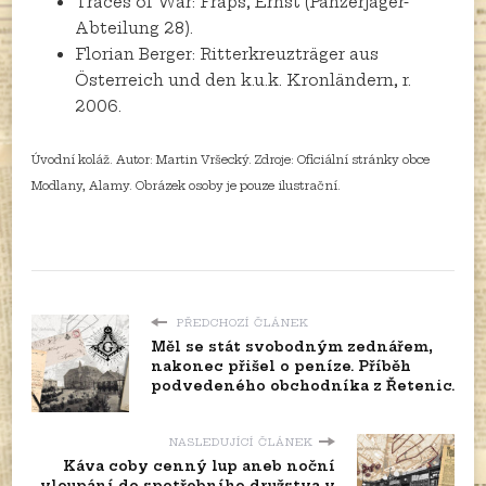
Traces of War: Fraps, Ernst (Panzerjäger-
Abteilung 28).
Florian Berger: Ritterkreuzträger aus
Österreich und den k.u.k. Kronländern, r.
2006.
Úvodní koláž. Autor: Martin Vršecký. Zdroje: Oficiální stránky obce
Modlany, Alamy. Obrázek osoby je pouze ilustrační.
PŘEDCHOZÍ ČLÁNEK
Měl se stát svobodným zednářem,
nakonec přišel o peníze. Příběh
podvedeného obchodníka z Řetenic.
NASLEDUJÍCÍ ČLÁNEK
Káva coby cenný lup aneb noční
vloupání do spotřebního družstva v