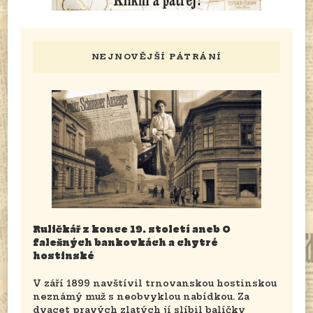
NEJNOVĚJŠÍ PÁTRÁNÍ
Ruličkář z konce 19. století aneb O
falešných bankovkách a chytré
hostinské
V září 1899 navštívil trnovanskou hostinskou
neznámý muž s neobvyklou nabídkou. Za
dvacet pravých zlatých jí slíbil balíčky