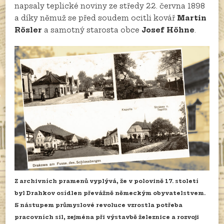
napsaly teplické noviny ze středy 22. června 1898
a díky němuž se před soudem ocitli kovář
Martin
Rösler
a samotný starosta obce
Josef Höhne
.
Z archivních pramenů vyplývá, že v polovině 17. století
byl Drahkov osídlen převážně německým obyvatelstvem.
S nástupem průmyslové revoluce vzrostla potřeba
pracovních sil, zejména při výstavbě železnice a rozvoji