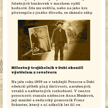
falešných bankovek v mnohem vyšší
hodnotě. Zda mu uvěřila, nebo na jeho hru
přistoupila z jiného důvodu, se ukázalo záhy.
Milostný trojúhelník v Dubí skončil
výstřelem z revolveru
Na jaře roku 1899 se v tehdejší Pozorce u Dubí
odehrál příběh plný žárlivosti, narušených
vztahů a nešťastných rozhodnutí. V centru
pozornosti stanula nádenice Anna Mauková,
její manžel a zednický pomocník Franz
Schuster, který s ní několik let žil ve