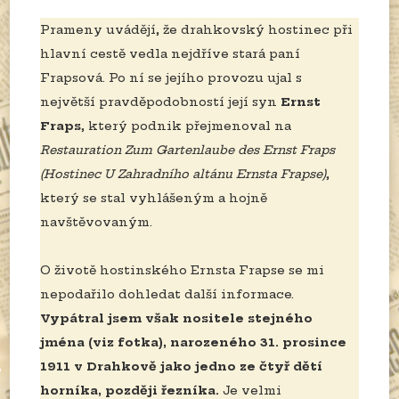
Prameny uvádějí, že drahkovský hostinec při
hlavní cestě vedla nejdříve stará paní
Frapsová. Po ní se jejího provozu ujal s
největší pravděpodobností její syn
Ernst
Fraps
, který podnik přejmenoval na
Restauration Zum Gartenlaube des Ernst Fraps
(Hostinec U Zahradního altánu Ernsta Frapse)
,
který se stal vyhlášeným a hojně
navštěvovaným.
O životě hostinského Ernsta Frapse se mi
nepodařilo dohledat další informace.
Vypátral jsem však nositele stejného
jména (viz fotka), narozeného 31. prosince
1911 v Drahkově jako jedno ze čtyř dětí
horníka, později řezníka.
Je velmi