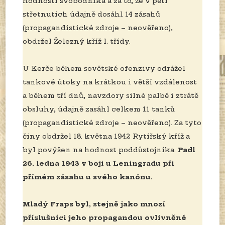
hodnosti svobodníka a za to, že v pěti
střetnutích údajně dosáhl 14 zásahů
(propagandistické zdroje – neověřeno),
obdržel Železný kříž I. třídy.
U Kerče během sovětské ofenzivy odrážel
tankové útoky na krátkou i větší vzdálenost
a během tří dnů, navzdory silné palbě i ztrátě
obsluhy, údajně zasáhl celkem 11 tanků
(propagandistické zdroje – neověřeno). Za tyto
činy obdržel 18. května 1942 Rytířský kříž a
byl povýšen na hodnost poddůstojníka.
Padl
26. ledna 1943 v boji u Leningradu při
přímém zásahu u svého kanónu.
Mladý Fraps byl, stejně jako mnozí
příslušníci jeho propagandou ovlivněné