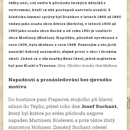
těžby uhlí, což vedlo k příchodu českých dělníků z
vnitrozemí, kteří se zde postupně natrvalo usadili. Z
hlediska územní správy byl Drahkov v letech 1869 až 1890
veden jako osada obce Srbice (Serbitz), v letech 1900 až
1960 jako osada obce Suché a od roku 1961 je součástí
obce Modlany (Modlan). Kaplička, původně vysvěcená v
roce 1904, byla zbořena v roce 1968. Pozorným z vás jistě
neunikl dobový automobil, zřejmě první v obci i širokém
okolí. Jedná se o vůz značky Benz Ideal, jehož majitelem
byl pan Krahl z Trnovan.
Zdroj: Oficiální stránky obce Modlany.
Napadnutí a pronásledování bez zjevného
motivu
Do hostince paní Frapsové, stojícího při hlavní
silnici do Teplic, přišel toho dne
Josef Suchant
,
který byl krátce po svém příchodu nejprve
napaden Martinem Röslerem a poté těžce zbitý
starostou Höhnem. Zraněný Suchant odešel