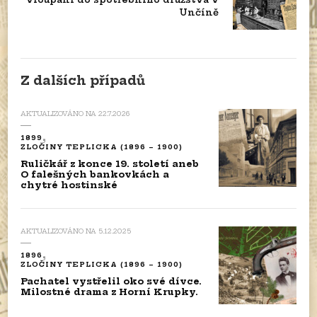
Unčíně
Z dalších případů
AKTUALIZOVÁNO NA
22.7.2026
1899
ZLOČINY TEPLICKA (1896 – 1900)
Ruličkář z konce 19. století aneb
O falešných bankovkách a
chytré hostinské
AKTUALIZOVÁNO NA
5.12.2025
1896
ZLOČINY TEPLICKA (1896 – 1900)
Pachatel vystřelil oko své dívce.
Milostné drama z Horní Krupky.